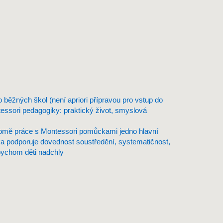
o běžných škol (není apriori přípravou pro vstup do
essori pedagogiky: praktický život, smyslová
romě práce s Montessori pomůckami jedno hlavní
ika podporuje dovednost soustředění, systematičnost,
 bychom děti nadchly