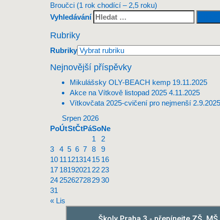
Broučci (1 rok chodící – 2,5 roku)
Vyhledávání
Rubriky
Rubriky
Nejnovější příspěvky
Mikulášsky OLY-BEACH kemp
19.11.2025
Akce na Vítkově listopad 2025
4.11.2025
Vítkovčata 2025-cvičení pro nejmenší
2.9.202
Srpen 2026
Po
Út
St
Čt
Pá
So
Ne
1
2
3
4
5
6
7
8
9
10
11
12
13
14
15
16
17
18
19
20
21
22
23
24
25
26
27
28
29
30
31
« Lis