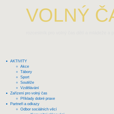
VOLNÝ ČA
rozcestník pro volný čas dětí a mládeže a p
AKTIVITY
Akce
Tábory
Sport
Soutěže
Vzdělávání
Zařízení pro volný čas
Příklady dobré praxe
Partneři a odkazy
Odbor sociálních věcí