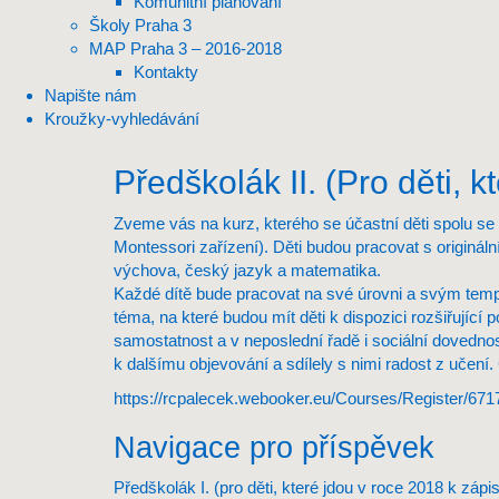
Komunitní plánování
Školy Praha 3
MAP Praha 3 – 2016-2018
Kontakty
Napište nám
Kroužky-vyhledávání
Předškolák II. (Pro děti, 
Zveme vás na kurz, kterého se účastní děti spolu se s
Montessori zařízení). Děti budou pracovat s origin
výchova, český jazyk a matematika.
Každé dítě bude pracovat na své úrovni a svým tem
téma, na které budou mít děti k dispozici rozšiřují
samostatnost a v neposlední řadě i sociální dovedno
k dalšímu objevování a sdílely s nimi radost z učení.
https://rcpalecek.webooker.eu/Courses/Register/67
Navigace pro příspěvek
Předškolák I. (pro děti, které jdou v roce 2018 k zápi