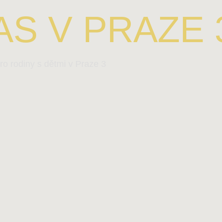
S V PRAZE 
ro rodiny s dětmi v Praze 3