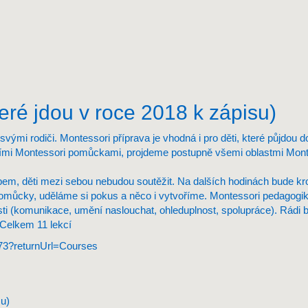
které jdou v roce 2018 k zápisu)
vými rodiči. Montessori příprava je vhodná i pro děti, které půjdou d
álními Montessori pomůckami, projdeme postupně všemi oblastmi Mont
pem, děti mezi sebou nebudou soutěžit. Na dalších hodinách bude k
cí pomůcky, uděláme si pokus a něco i vytvoříme. Montessori pedagog
sti (komunikace, umění naslouchat, ohleduplnost, spolupráce). Rádi
 Celkem 11 lekcí
173?returnUrl=Courses
su)