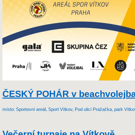
ČESKÝ POHÁR v beachvolejbal
místo: Sportovní areál, Sport Vítkov, Pod ulicí Pražačka, park Vítk
Večerní turnaje na Vítkově