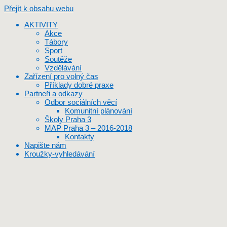
Přejít k obsahu webu
AKTIVITY
Akce
Tábory
Sport
Soutěže
Vzdělávání
Zařízení pro volný čas
Příklady dobré praxe
Partneři a odkazy
Odbor sociálních věcí
Komunitní plánování
Školy Praha 3
MAP Praha 3 – 2016-2018
Kontakty
Napište nám
Kroužky-vyhledávání