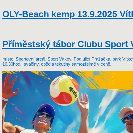
OLY-Beach kemp 13.9.2025 Vít
Příměstský tábor Clubu Sport 
místo: Sportovní areál, Sport Vítkov, Pod ulicí Pražačka, park Vít
16,30hod., svačiny, oběd a tekutiny samozřejmě v ceně.