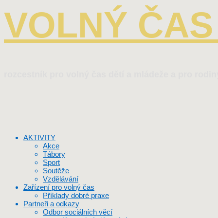
VOLNÝ ČAS 
rozcestník pro volný čas dětí a mládeže a pro rodin
AKTIVITY
Akce
Tábory
Sport
Soutěže
Vzdělávání
Zařízení pro volný čas
Příklady dobré praxe
Partneři a odkazy
Odbor sociálních věcí