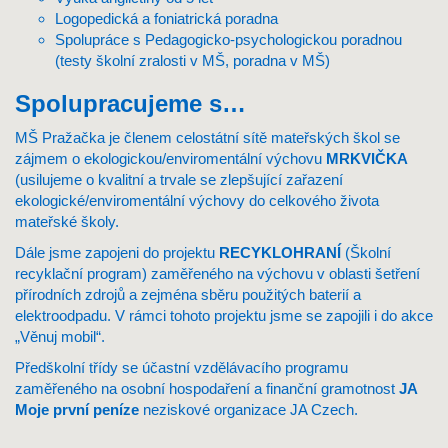
Logopedická a foniatrická poradna
Spolupráce s Pedagogicko-psychologickou poradnou
(testy školní zralosti v MŠ, poradna v MŠ)
Spolupracujeme s…
MŠ Pražačka je členem celostátní sítě mateřských škol se
zájmem o ekologickou/enviromentální výchovu
MRKVIČKA
(usilujeme o kvalitní a trvale se zlepšující zařazení
ekologické/enviromentální výchovy do celkového života
mateřské školy.
Dále jsme zapojeni do projektu
RECYKLOHRANÍ
(Školní
recyklační program) zaměřeného na výchovu v oblasti šetření
přírodních zdrojů a zejména sběru použitých baterií a
elektroodpadu. V rámci tohoto projektu jsme se zapojili i do akce
„Věnuj mobil“.
Předškolní třídy se účastní vzdělávacího programu
zaměřeného na osobní hospodaření a finanční gramotnost
JA
Moje první peníze
neziskové organizace
JA Czech
.