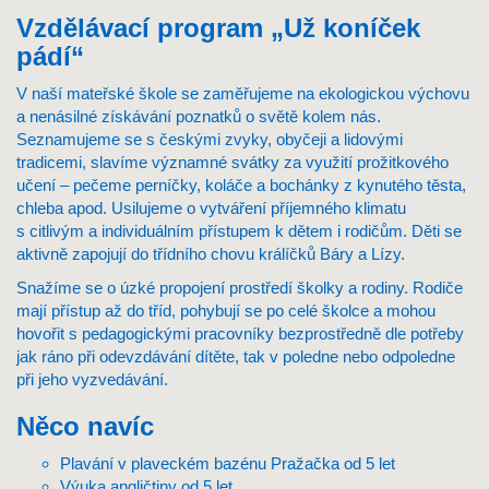
Vzdělávací program „Už koníček
pádí“
V naší mateřské škole se zaměřujeme na ekologickou výchovu
a nenásilné získávání poznatků o světě kolem nás.
Seznamujeme se s českými zvyky, obyčeji a lidovými
tradicemi, slavíme významné svátky za využití prožitkového
učení – pečeme perníčky, koláče a bochánky z kynutého těsta,
chleba apod. Usilujeme o vytváření příjemného klimatu
s citlivým a individuálním přístupem k dětem i rodičům. Děti se
aktivně zapojují do třídního chovu králíčků Báry a Lízy.
Snažíme se o úzké propojení prostředí školky a rodiny. Rodiče
mají přístup až do tříd, pohybují se po celé školce a mohou
hovořit s pedagogickými pracovníky bezprostředně dle potřeby
jak ráno při odevzdávání dítěte, tak v poledne nebo odpoledne
při jeho vyzvedávání.
Něco navíc
Plavání v plaveckém bazénu Pražačka od 5 let
Výuka angličtiny od 5 let