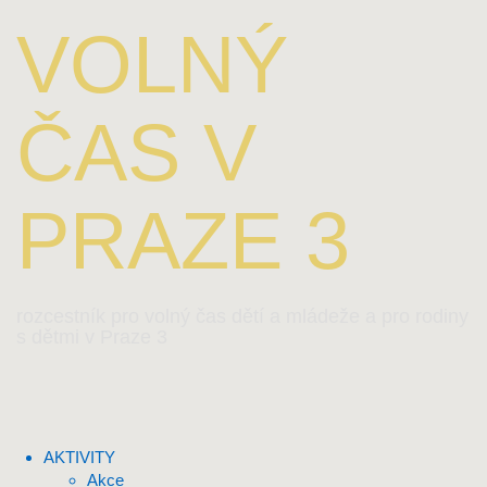
VOLNÝ
ČAS V
PRAZE 3
rozcestník pro volný čas dětí a mládeže a pro rodiny
s dětmi v Praze 3
AKTIVITY
Akce