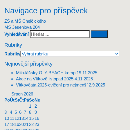
Navigace pro příspěvek
ZŠ a MŠ Chelčického
MŠ Jeseniova 204
Vyhledávání
Rubriky
Rubriky
Nejnovější příspěvky
Mikulášsky OLY-BEACH kemp
19.11.2025
Akce na Vítkově listopad 2025
4.11.2025
Vítkovčata 2025-cvičení pro nejmenší
2.9.2025
Srpen 2026
Po
Út
St
Čt
Pá
So
Ne
1
2
3
4
5
6
7
8
9
10
11
12
13
14
15
16
17
18
19
20
21
22
23