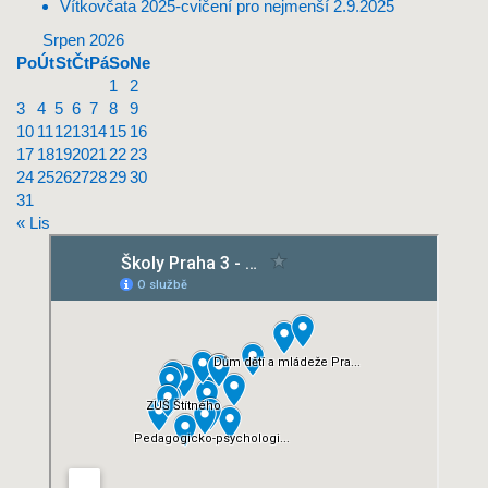
Vítkovčata 2025-cvičení pro nejmenší
2.9.2025
Srpen 2026
Po
Út
St
Čt
Pá
So
Ne
1
2
3
4
5
6
7
8
9
10
11
12
13
14
15
16
17
18
19
20
21
22
23
24
25
26
27
28
29
30
31
« Lis