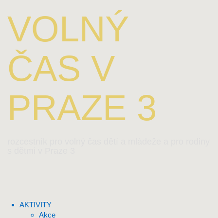
VOLNÝ
ČAS V
PRAZE 3
rozcestník pro volný čas dětí a mládeže a pro rodiny
s dětmi v Praze 3
AKTIVITY
Akce