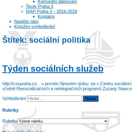
Komunitní plánování
Školy Praha 3
MAP Praha 3 – 2016-2018
Kontakty
Napište nám
Kroužky-vyhledávání
Štítek:
sociální politika
Týden sociálních služeb
http://csspraha.cz. v prvním říjnovém týdnu se v Centru sociální
včetně Resocializačních a reintegračních programů Zuzany Stanco
Vyhledávání
Rubriky
Rubriky