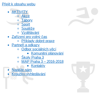
Přejít k obsahu webu
AKTIVITY
Akce
Tábory
Sport
Soutěže
Vzdělávání
Zařízení pro volný čas
Příklady dobré praxe
Partneři a odkazy
Odbor sociálních věcí
Komunitní plánování
Školy Praha 3
MAP Praha 3 – 2016-2018
Kontakty
Napište nám
Kroužky-vyhledávání