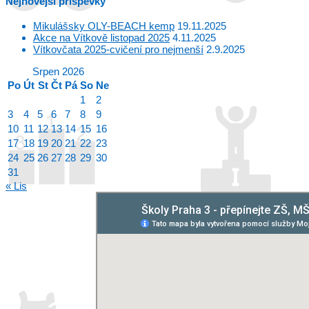
Nejnovější příspěvky
Mikulášsky OLY-BEACH kemp
19.11.2025
Akce na Vítkově listopad 2025
4.11.2025
Vítkovčata 2025-cvičení pro nejmenší
2.9.2025
Srpen 2026
Po
Út
St
Čt
Pá
So
Ne
1
2
3
4
5
6
7
8
9
10
11
12
13
14
15
16
17
18
19
20
21
22
23
24
25
26
27
28
29
30
31
« Lis