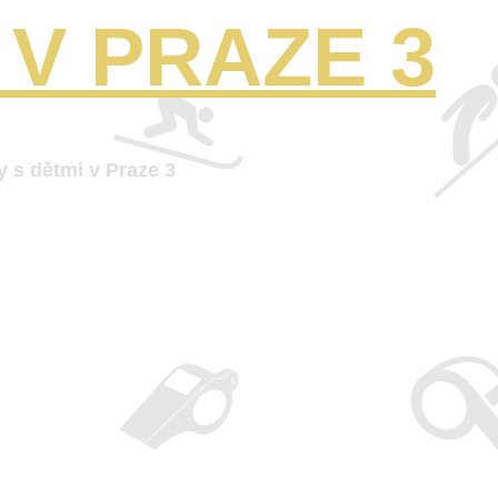
V PRAZE 3
y s dětmi v Praze 3