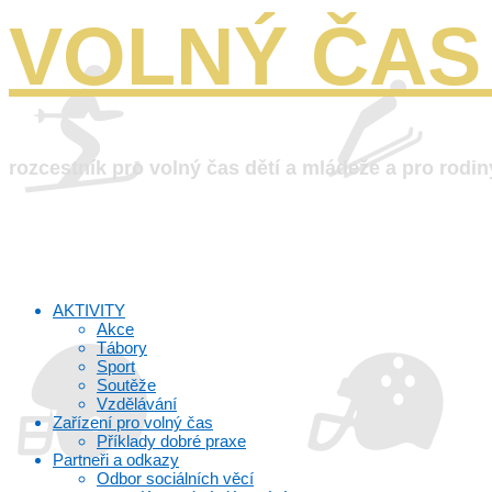
VOLNÝ ČAS 
rozcestník pro volný čas dětí a mládeže a pro rodin
AKTIVITY
Akce
Tábory
Sport
Soutěže
Vzdělávání
Zařízení pro volný čas
Příklady dobré praxe
Partneři a odkazy
Odbor sociálních věcí