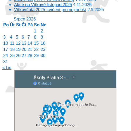
Akce na Vítkově listopad 2025
4.11.2025
Vítkovčata 2025-cvičení pro nejmenší
2.9.2025
Srpen 2026
Po
Út
St
Čt
Pá
So
Ne
1
2
3
4
5
6
7
8
9
10
11
12
13
14
15
16
17
18
19
20
21
22
23
24
25
26
27
28
29
30
31
« Lis