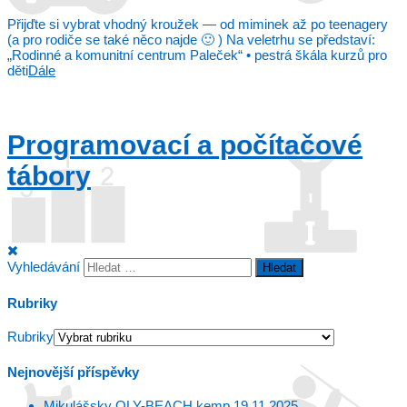
Přijďte si vybrat vhodný kroužek — od miminek až po teenagery
(a pro rodiče se také něco najde 🙂 ) Na veletrhu se představí:
„Rodinné a komunitní centrum Paleček“ • pestrá škála kurzů pro
děti
Dále
Programovací a počítačové
tábory
Vyhledávání
Rubriky
Rubriky
Nejnovější příspěvky
Mikulášsky OLY-BEACH kemp
19.11.2025