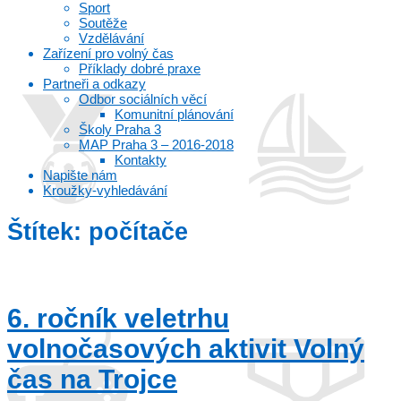
Sport
Soutěže
Vzdělávání
Zařízení pro volný čas
Příklady dobré praxe
Partneři a odkazy
Odbor sociálních věcí
Komunitní plánování
Školy Praha 3
MAP Praha 3 – 2016-2018
Kontakty
Napište nám
Kroužky-vyhledávání
Štítek:
počítače
6. ročník veletrhu
volnočasových aktivit Volný
čas na Trojce