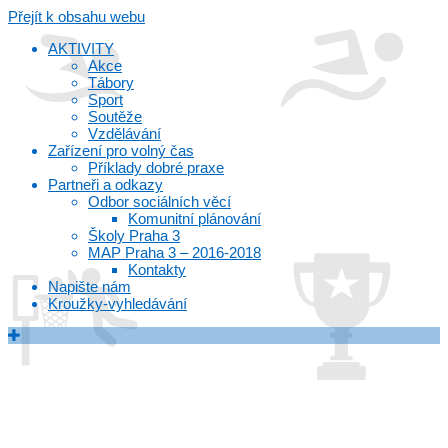
Přejít k obsahu webu
AKTIVITY
Akce
Tábory
Sport
Soutěže
Vzdělávání
Zařízení pro volný čas
Příklady dobré praxe
Partneři a odkazy
Odbor sociálních věcí
Komunitní plánování
Školy Praha 3
MAP Praha 3 – 2016-2018
Kontakty
Napište nám
Kroužky-vyhledávání