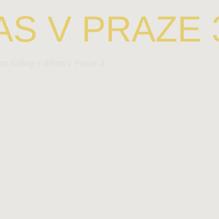
S V PRAZE 
ro rodiny s dětmi v Praze 3