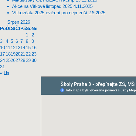
Akce na Vítkově listopad 2025
4.11.2025
Vítkovčata 2025-cvičení pro nejmenší
2.9.2025
Srpen 2026
Po
Út
St
Čt
Pá
So
Ne
1
2
3
4
5
6
7
8
9
10
11
12
13
14
15
16
17
18
19
20
21
22
23
24
25
26
27
28
29
30
31
« Lis