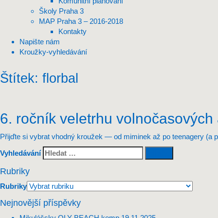
Komunitní plánování
Školy Praha 3
MAP Praha 3 – 2016-2018
Kontakty
Napište nám
Kroužky-vyhledávání
Štítek:
florbal
6. ročník veletrhu volnočasových 
Přijďte si vybrat vhodný kroužek — od miminek až po teenagery (a pr
Vyhledávání
Rubriky
Rubriky
Nejnovější příspěvky
Mikulášsky OLY-BEACH kemp
19.11.2025