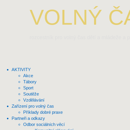
VOLNÝ ČA
rozcestník pro volný čas dětí a mládeže a p
AKTIVITY
Akce
Tábory
Sport
Soutěže
Vzdělávání
Zařízení pro volný čas
Příklady dobré praxe
Partneři a odkazy
Odbor sociálních věcí