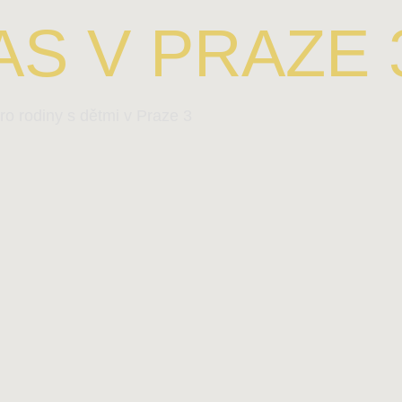
S V PRAZE 
ro rodiny s dětmi v Praze 3