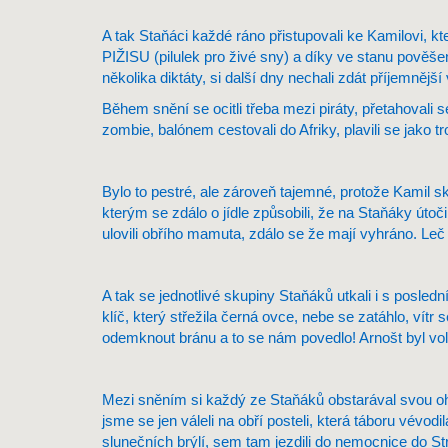
A tak Staňáci každé ráno přistupovali ke Kamilovi, k
PIŽISU (pilulek pro živé sny) a díky ve stanu pověše
několika diktáty, si další dny nechali zdát příjemnější 
Během snění se ocitli třeba mezi piráty, přetahovali 
zombie, balónem cestovali do Afriky, plavili se jako t
Bylo to pestré, ale zároveň tajemné, protože Kamil s
kterým se zdálo o jídle způsobili, že na Staňáky útoči
ulovili obřího mamuta, zdálo se že mají vyhráno. Leč
A tak se jednotlivé skupiny Staňáků utkali i s posle
klíč, který střežila černá ovce, nebe se zatáhlo, vítr 
odemknout bránu a to se nám povedlo! Arnošt byl vol
Mezi sněním si každý ze Staňáků obstarával svou ohrá
jsme se jen váleli na obří posteli, která táboru vévodi
slunečních brýlí, sem tam jezdili do nemocnice do Strako