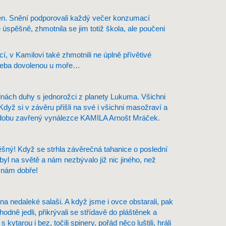
 sen. Snění podporovali každý večer konzumací
úspěšně, zhmotnila se jim totiž škola, ale poučeni
í, v Kamilovi také zhmotnili ne úplně přívětivé
i třeba dovolenou u moře…
vlnách duhy s jednorožci z planety Lukuma. Všichni
Když si v závěru přišli na své i všichni masožraví a
kou dobu zavřený vynálezce KAMILA Arnošt Mráček.
pěšný! Když se strhla závěrečná tahanice o poslední
č byl na světě a nám nezbývalo již nic jiného, než
o nám dobře!
a nedaleké salaši. A když jsme i ovce obstarali, pak
hodně jedli, přikrývali se střídavě do pláštěnek a
kytarou i bez, točili spinery, pořád něco luštili, hráli