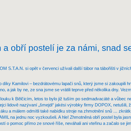
a obří postelí je za námi, snad 
OM S.T.A.N. si opět v červenci užívali další tábor na tábořišti v jižn
hno díky Kamilovi – bezdrátovému lapači snů, který jsme si zakoupili
, a jak by ne, ze sna jsme se vrátili teprve před několika dny. Vezm
louku k Bělčicím, letos to bylo již tuším po sedmadvacáté a vůbec net
ejci lidově nazývaní „šmejdi“ jakési výrobky firmy DOPOX, netušili, ž
ku a málem odmítli také nabídku stroje na zhmotnění snů … zkrátka
IL na jednu noc vyzkoušeli. A hle! Zhmotněná obří postel byla jasn
tí o pomoc přímo ze snové říše, neváhali ani vteřinu a začalo se jim