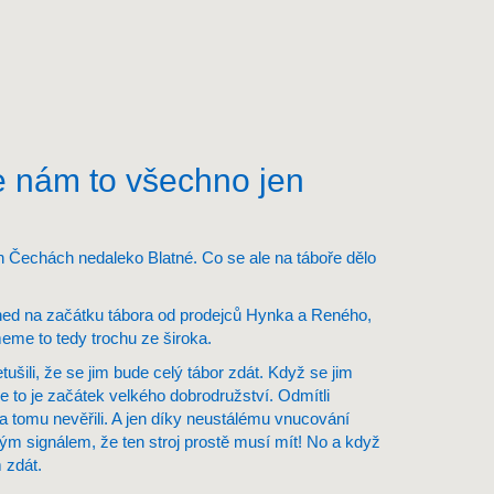
se nám to všechno jen
ích Čechách nedaleko Blatné. Co se ale na táboře dělo
 hned na začátku tábora od prodejců Hynka a Reného,
eme to tedy trochu ze široka.
ušili, že se jim bude celý tábor zdát. Když se jim
e to je začátek velkého dobrodružství. Odmítli
 tomu nevěřili. A jen díky neustálému vnucování
ým signálem, že ten stroj prostě musí mít! No a když
 zdát.