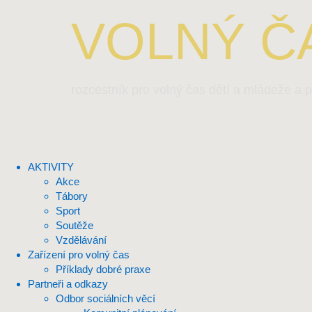
VOLNÝ ČA
rozcestník pro volný čas dětí a mládeže a p
AKTIVITY
Akce
Tábory
Sport
Soutěže
Vzdělávání
Zařízení pro volný čas
Příklady dobré praxe
Partneři a odkazy
Odbor sociálních věcí