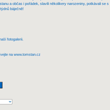
tanu a občas i pořádek, slavili několikery narozeniny, potkávali se
h týdnů báječně!
 naší
fotogalerii
.
ívejte na
www.tomstan.cz