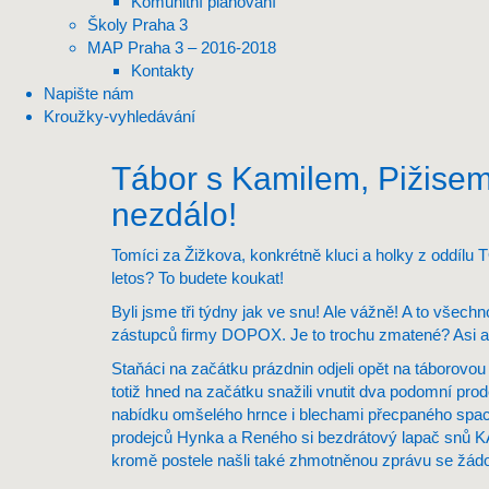
Komunitní plánování
Školy Praha 3
MAP Praha 3 – 2016-2018
Kontakty
Napište nám
Kroužky-vyhledávání
Tábor s Kamilem, Pižisem 
nezdálo!
Tomíci za Žižkova, konkrétně kluci a holky z oddílu T
letos? To budete koukat!
Byli jsme tři týdny jak ve snu! Ale vážně! A to všec
zástupců firmy DOPOX. Je to trochu zmatené? Asi ano
Staňáci na začátku prázdnin odjeli opět na táborovou 
totiž hned na začátku snažili vnutit dva podomní prod
nabídku omšelého hrnce i blechami přecpaného spacá
prodejců Hynka a Reného si bezdrátový lapač snů KAM
kromě postele našli také zhmotněnou zprávu se žádos