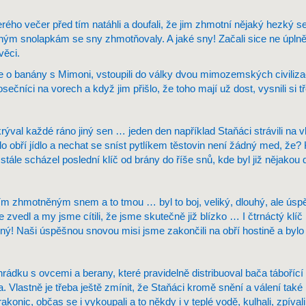
terého večer před tím natáhli a doufali, že jim zhmotní nějaký hezký
ným snolapkám se sny zhmotňovaly. A jaké sny! Začali sice ne úplně 
věci.
se o banány s Mimoni, vstoupili do války dvou mimozemských civilizac
rosečníci na vorech a když jim přišlo, že toho mají už dost, vysnili s
krýval každé ráno jiný sen … jeden den například Staňáci strávili na 
lo obří jídlo a nechat se sníst pytlíkem těstovin není žádný med, že? 
 stále scházel poslední klíč od brány do říše snů, kde byl již něja
dním zhmotněným snem a to tmou … byl to boj, veliký, dlouhý, ale ús
se zvedl a my jsme cítili, že jsme skutečně již blízko … I čtrnáctý klí
ný! Naši úspěšnou snovou misi jsme zakončili na obří hostině a byl
dku s ovcemi a berany, které pravidelně distribuoval bača tábořící n
la. Vlastně je třeba ještě zmínit, že Staňáci kromě snění a válení také 
nic, občas se i vykoupali a to někdy i v teplé vodě, kulhali, zpívali s 