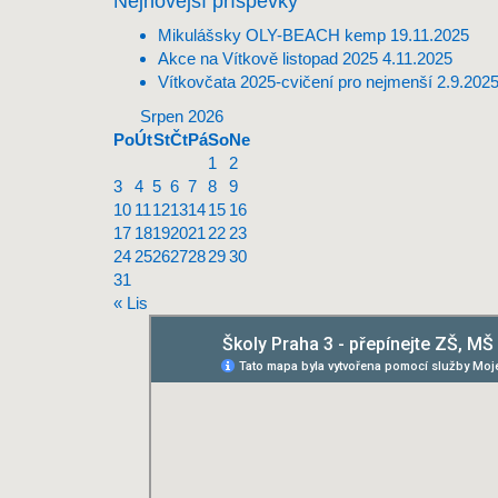
Nejnovější příspěvky
Mikulášsky OLY-BEACH kemp
19.11.2025
Akce na Vítkově listopad 2025
4.11.2025
Vítkovčata 2025-cvičení pro nejmenší
2.9.202
Srpen 2026
Po
Út
St
Čt
Pá
So
Ne
1
2
3
4
5
6
7
8
9
10
11
12
13
14
15
16
17
18
19
20
21
22
23
24
25
26
27
28
29
30
31
« Lis