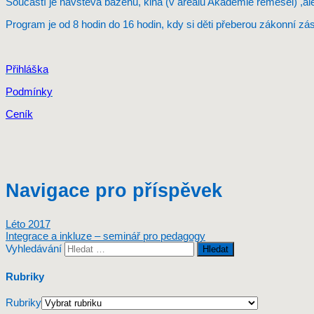
Součástí je návštěva bazénu, kina (v areálu Akademie řemesel) ,ale 
Program je od 8 hodin do 16 hodin, kdy si děti přeberou zákonní zás
Přihláška
Podmínky
Ceník
Navigace pro příspěvek
Léto 2017
Integrace a inkluze – seminář pro pedagogy
Vyhledávání
Rubriky
Rubriky