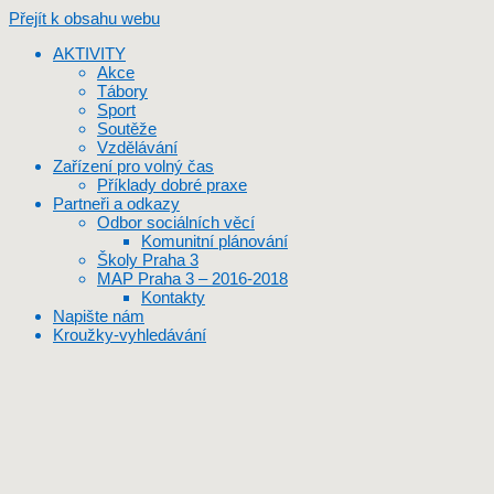
Přejít k obsahu webu
AKTIVITY
Akce
Tábory
Sport
Soutěže
Vzdělávání
Zařízení pro volný čas
Příklady dobré praxe
Partneři a odkazy
Odbor sociálních věcí
Komunitní plánování
Školy Praha 3
MAP Praha 3 – 2016-2018
Kontakty
Napište nám
Kroužky-vyhledávání