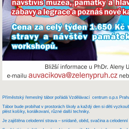
Příměstský řemeslný tábor pořádá Vzdělávací centrum o.p.s Praha
Tábor bude probíhat v prostorách školy a každý den si děti vyzkouše
plést košíky, korálkovaní, různé další techniky.
Je zajištěna celodenní strava – snídaně, oběd, svačina a celodenní 