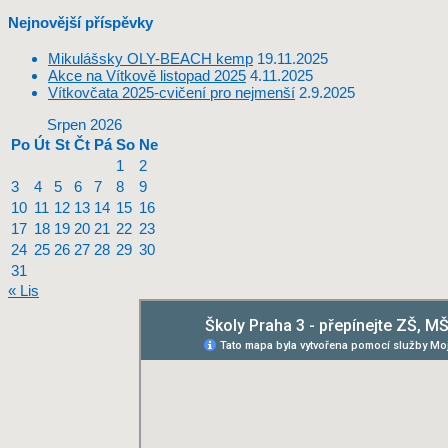
Nejnovější příspěvky
Mikulášsky OLY-BEACH kemp
19.11.2025
Akce na Vítkově listopad 2025
4.11.2025
Vítkovčata 2025-cvičení pro nejmenší
2.9.2025
Srpen 2026
Po
Út
St
Čt
Pá
So
Ne
1
2
3
4
5
6
7
8
9
10
11
12
13
14
15
16
17
18
19
20
21
22
23
24
25
26
27
28
29
30
31
« Lis