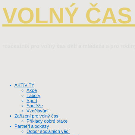
VOLNÝ ČAS 
rozcestník pro volný čas dětí a mládeže a pro rodin
AKTIVITY
Akce
Tábory
Sport
Soutěže
Vzdělávání
Zařízení pro volný čas
Příklady dobré praxe
Partneři a odkazy
Odbor sociálních věcí