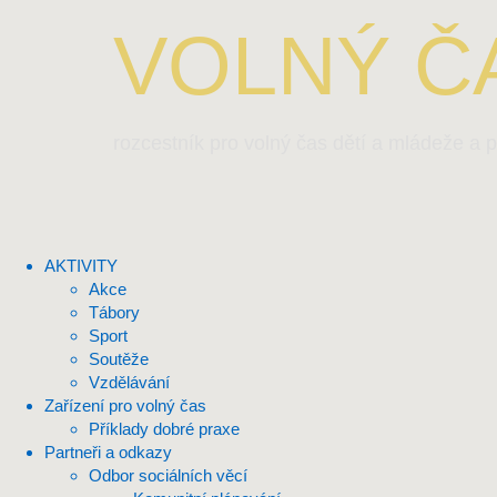
VOLNÝ ČA
rozcestník pro volný čas dětí a mládeže a p
AKTIVITY
Akce
Tábory
Sport
Soutěže
Vzdělávání
Zařízení pro volný čas
Příklady dobré praxe
Partneři a odkazy
Odbor sociálních věcí