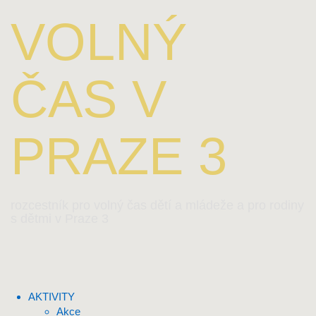
VOLNÝ
ČAS V
PRAZE 3
rozcestník pro volný čas dětí a mládeže a pro rodiny
s dětmi v Praze 3
AKTIVITY
Akce