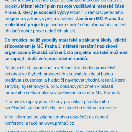
projektu
Místní akční plán rozvoje vzdělávání městské části
Praha 3
, který je součástí výzvy
MŠMT v rámci Operačního
programu výzkum, vývoj a vzdělání
. Záměrem MČ Praha 3 a
realizátorů projektu
je podpora společného plánování a sdílení
příkladů dobré praxe a dalších aktivit.
Do projektu se již zapojily mateřské a základní školy, jejichž
zřizovatelem je MČ Praha 3, některé nestátní neziskové
organizace a školská zařízení. Do projektu má také možnost
se zapojit i další veřejnost včetně rodičů.
Zástupci škol, organizací a veřejnosti se budou pravidelně
setkávat ve čtyřech pracovních skupinách, kde si budou
předávat zkušenosti a hledat či navrhovat vhodná řešení, které
se týkají systémových, příp. obsahových změn v oblasti
formálního i neformálního vzdělávání na území MČ Praha 3.
Pracovní skupiny jsou zřízeny pro oblast předškolního
vzdělávání, základní školy, neziskového sektoru a investic.
Více informací se zájemci mohou dozvědět na úvodní
konferenci a také na
www.praha3.cz
.