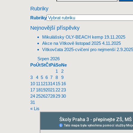
Rubriky
Rubriky
Nejnovější příspěvky
Mikulášsky OLY-BEACH kemp
19.11.2025
Akce na Vítkově listopad 2025
4.11.2025
Vítkovčata 2025-cvičení pro nejmenší
2.9.202
Srpen 2026
Po
Út
St
Čt
Pá
So
Ne
1
2
3
4
5
6
7
8
9
10
11
12
13
14
15
16
17
18
19
20
21
22
23
24
25
26
27
28
29
30
31
« Lis