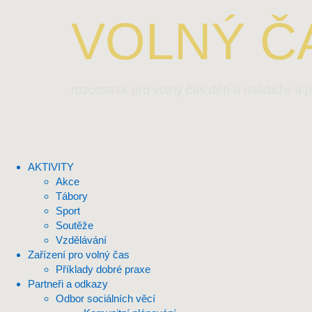
VOLNÝ ČA
rozcestník pro volný čas dětí a mládeže a p
AKTIVITY
Akce
Tábory
Sport
Soutěže
Vzdělávání
Zařízení pro volný čas
Příklady dobré praxe
Partneři a odkazy
Odbor sociálních věcí