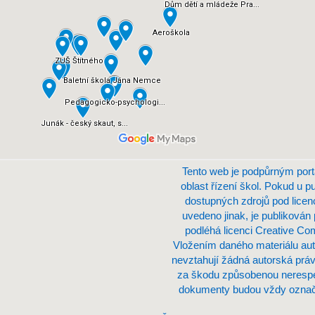
Tento web je podpůrným port
oblast řízení škol. Pokud u p
dostupných zdrojů pod lice
uvedeno jinak, je publikován
podléhá licenci Creative C
Vložením daného materiálu aut
nevztahují žádná autorská práv
za škodu způsobenou nerespe
dokumenty budou vždy označe