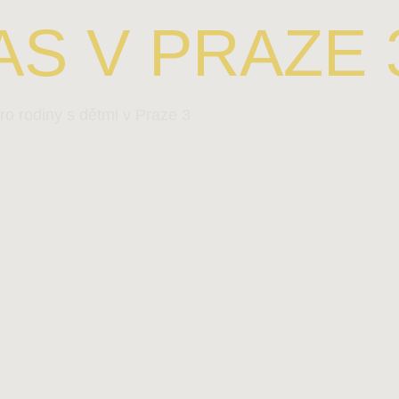
S V PRAZE 
ro rodiny s dětmi v Praze 3