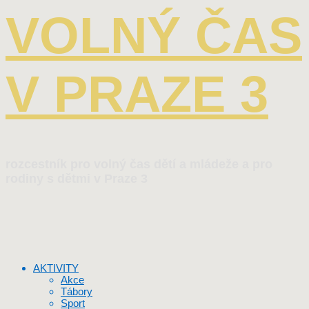
VOLNÝ ČAS
V PRAZE 3
rozcestník pro volný čas dětí a mládeže a pro
rodiny s dětmi v Praze 3
AKTIVITY
Akce
Tábory
Sport