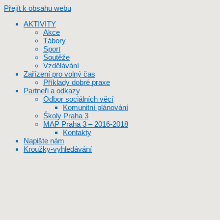
Přejít k obsahu webu
AKTIVITY
Akce
Tábory
Sport
Soutěže
Vzdělávání
Zařízení pro volný čas
Příklady dobré praxe
Partneři a odkazy
Odbor sociálních věcí
Komunitní plánování
Školy Praha 3
MAP Praha 3 – 2016-2018
Kontakty
Napište nám
Kroužky-vyhledávání