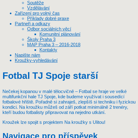
Soutěže
Vzdělávání
Zařízení pro volný čas
Příklady dobré praxe
Partneři a odkazy
Odbor sociálních věcí
Komunitní plánování
Školy Praha 3
MAP Praha 3 – 2016-2018
Kontakty
Napište nám
Kroužky-vyhledávání
Fotbal TJ Spoje starší
Nečekej kopanou v malé tělocvičně – Fotbal se hraje ve velké
multifunkční hale TJ Spoje, kde budeme využívat i sousedící
fotbalové hřiště. Pořadně si zahraješ, zlepšíš si techniku i fyzickou
kondici. Na kroužku můžeš od září potkat minimálně 2 trenéry,
kteří budou fotbalisty připravovat na nejedno utkání.
Kroužek lze spojit s projektem Na kroužky s Ulitou!
Navigace pro příspěvek