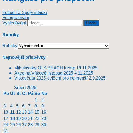
Fotbal TJ Spoje mladší
Fotografování
Vyhledávání
Rubriky
Rubriky
Nejnovější příspěvky
Mikulášsky OLY-BEACH kemp
19.11.2025
Akce na Vítkově listopad 2025
4.11.2025
Vítkovčata 2025-cvičení pro nejmenší
2.9.2025
Srpen 2026
Po
Út
St
Čt
Pá
So
Ne
1
2
3
4
5
6
7
8
9
10
11
12
13
14
15
16
17
18
19
20
21
22
23
24
25
26
27
28
29
30
31