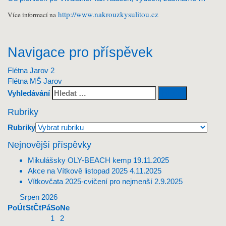
http://www.nakrouzkysulitou.cz
Více informací na
Navigace pro příspěvek
Flétna Jarov 2
Flétna MŠ Jarov
Vyhledávání
Rubriky
Rubriky
Nejnovější příspěvky
Mikulášsky OLY-BEACH kemp
19.11.2025
Akce na Vítkově listopad 2025
4.11.2025
Vítkovčata 2025-cvičení pro nejmenší
2.9.2025
Srpen 2026
Po
Út
St
Čt
Pá
So
Ne
1
2