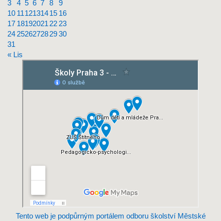
3
4
5
6
7
8
9
10
11
12
13
14
15
16
17
18
19
20
21
22
23
24
25
26
27
28
29
30
31
« Lis
Tento web je podpůrným portálem odboru školství Městské