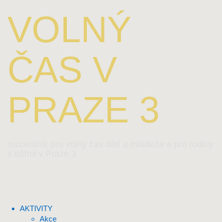
VOLNÝ
ČAS V
PRAZE 3
rozcestník pro volný čas dětí a mládeže a pro rodiny
s dětmi v Praze 3
AKTIVITY
Akce