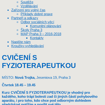
Soutěže
Vzdělávání
Zařízení pro volný čas
Příklady dobré praxe
Partneři a odkazy
Odbor sociálních věcí
Komunitní plánování
Školy Praha 3
MAP Praha 3 – 2016-2018
Kontakty
Napište nám
Kroužky-vyhledávání
CVIČENÍ S
FYZIOTERAPEUTKOU
MÍSTO:
Nová Trojka,
Jeseniova 19, Praha 3
Čtvrtek 18.45 – 19.45
Kurz CVIČENÍ S FYZIOTERAPEUTKOU je vhodný pro
každého, koho trápí bolesti zad či jiných částí pohybového
aparátu, i pro toho, kdo chce pod odborným dohledem
předcházet potížím a posílit své tělo.