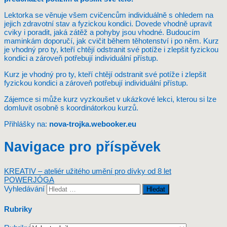
Lektorka se věnuje všem cvičencům individuálně s ohledem na
jejich zdravotní stav a fyzickou kondici. Dovede vhodně upravit
cviky i poradit, jaká zátěž a pohyby jsou vhodné. Budoucím
maminkám doporučí, jak cvičit během těhotenství i po něm. Kurz
je vhodný pro ty, kteří chtějí odstranit své potíže i zlepšit fyzickou
kondici a zároveň potřebují individuální přístup.
Kurz je vhodný pro ty, kteří chtějí odstranit své potíže i zlepšit
fyzickou kondici a zároveň potřebují individuální přístup.
Zájemce si může kurz vyzkoušet v ukázkové lekci, kterou si lze
domluvit osobně s koordinátorkou kurzů.
Přihlášky na:
nova-trojka.webooker.eu
Navigace pro příspěvek
KREATIV – ateliér užitého umění pro dívky od 8 let
POWERJÓGA
Vyhledávání
Rubriky