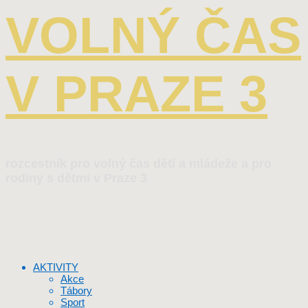
VOLNÝ ČAS
V PRAZE 3
rozcestník pro volný čas dětí a mládeže a pro
rodiny s dětmi v Praze 3
AKTIVITY
Akce
Tábory
Sport