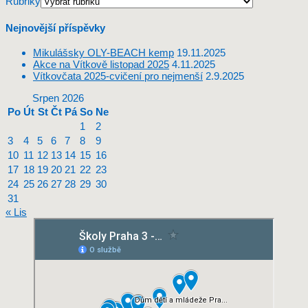
Rubriky
Nejnovější příspěvky
Mikulášsky OLY-BEACH kemp
19.11.2025
Akce na Vítkově listopad 2025
4.11.2025
Vítkovčata 2025-cvičení pro nejmenší
2.9.2025
Srpen 2026
Po
Út
St
Čt
Pá
So
Ne
1
2
3
4
5
6
7
8
9
10
11
12
13
14
15
16
17
18
19
20
21
22
23
24
25
26
27
28
29
30
31
« Lis