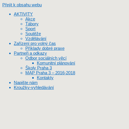
Přejít k obsahu webu
AKTIVITY
Akce
Tábory
Sport
Soutěže
Vzdělávání
Zařízení pro volný čas
Příklady dobré praxe
Partneři a odkazy
Odbor sociálních věcí
Komunitní plánování
Školy Praha 3
MAP Praha 3 – 2016-2018
Kontakty
Napište nám
Kroužky-vyhledávání