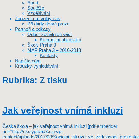
Sport
Soutěže
Vzdělávání
Zařízení pro volný čas
Příklady dobré praxe
Partneři a odkazy
Odbor sociálních věcí
Komunitní plánování
Školy Praha 3
MAP Praha 3 – 2016-2018
Kontakty
Napište nám
Kroužky-vyhledávání
Rubrika:
Z tisku
Jak veřejnost vnímá inkluzi
Česká škola – jak veřejnost vnímá inkluzi [pdf-embedder
url=“http://skolypraha3.cz/wp-
content/uploads/2017/03/Socialni_inkluze_ve_vzdelavani_prezentac