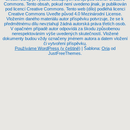
Commons. Tento obsah, pokud není uvedeno jinak, je publikován
pod licencí Creative Commons. Tento web (dílo) podléhá licenci
Creative Commons Uveďte původ 4.0 Mezinárodní License.
Vložením daného materiálu autor příspěvku potvrzuje, že se k
předmětnému dílu nevztahují žádná autorská práva třetích osob.
V opačném případě autor odpovídá za škodu způsobenou
nerespektováním výše uvedených skutečností. Vložené
dokumenty budou vždy označeny jménem autora a datem vložení
či vytvoření příspěvku.
Používáme WordPress (v češtině)
|
Šablona:
Oria
od
JustFreeThemes.