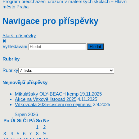
Program předcházení úrazům v mateřských školách – Hlavní
město Praha
Navigace pro příspěvky
Starší příspěvky
Vyhledávání
Rubriky
Rubriky
Nejnovější příspěvky
Mikulášsky OLY-BEACH kemp
19.11.2025
Akce na Vítkově listopad 2025
4.11.2025
Vítkovčata 2025-cvičení pro nejmenší
2.9.2025
Srpen 2026
Po
Út
St
Čt
Pá
So
Ne
1
2
3
4
5
6
7
8
9