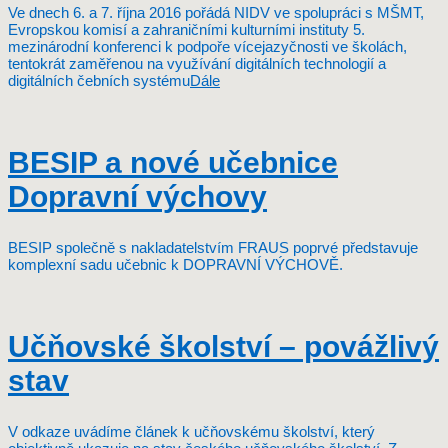
Ve dnech 6. a 7. října 2016 pořádá NIDV ve spolupráci s MŠMT,
Evropskou komisí a zahraničními kulturními instituty 5.
mezinárodní konferenci k podpoře vícejazyčnosti ve školách,
tentokrát zaměřenou na využívání digitálních technologií a
digitálních čebních systému
Dále
BESIP a nové učebnice
Dopravní výchovy
BESIP společně s nakladatelstvím FRAUS poprvé představuje
komplexní sadu učebnic k DOPRAVNÍ VÝCHOVĚ.
Učňovské školství – povážlivý
stav
V odkaze uvádíme článek k učňovskému školství, který