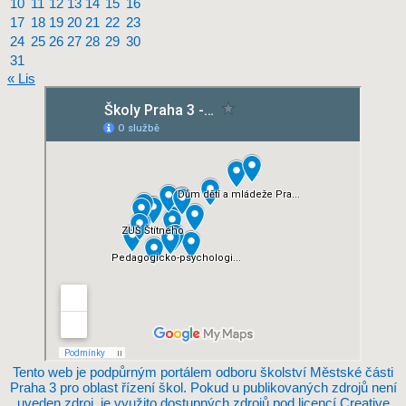
10
11
12
13
14
15
16
17
18
19
20
21
22
23
24
25
26
27
28
29
30
31
« Lis
Tento web je podpůrným portálem odboru školství Městské části
Praha 3 pro oblast řízení škol. Pokud u publikovaných zdrojů není
uveden zdroj, je využito dostupných zdrojů pod licencí Creative