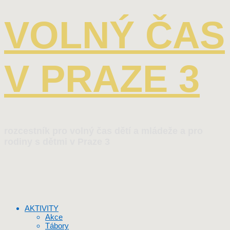
VOLNÝ ČAS
V PRAZE 3
rozcestník pro volný čas dětí a mládeže a pro
rodiny s dětmi v Praze 3
AKTIVITY
Akce
Tábory