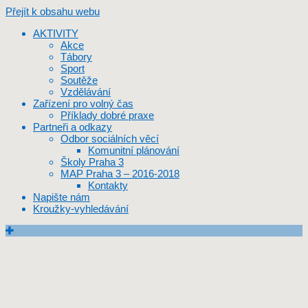
Přejít k obsahu webu
AKTIVITY
Akce
Tábory
Sport
Soutěže
Vzdělávání
Zařízení pro volný čas
Příklady dobré praxe
Partneři a odkazy
Odbor sociálních věcí
Komunitní plánování
Školy Praha 3
MAP Praha 3 – 2016-2018
Kontakty
Napište nám
Kroužky-vyhledávání