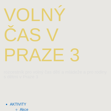
VOLNÝ
ČAS V
PRAZE 3
rozcestník pro volný čas dětí a mládeže a pro rodiny
s dětmi v Praze 3
AKTIVITY
Akce