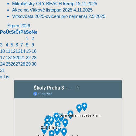
Mikulášsky OLY-BEACH kemp
19.11.2025
Akce na Vítkově listopad 2025
4.11.2025
Vítkovčata 2025-cvičení pro nejmenší
2.9.2025
Srpen 2026
Po
Út
St
Čt
Pá
So
Ne
1
2
3
4
5
6
7
8
9
10
11
12
13
14
15
16
17
18
19
20
21
22
23
24
25
26
27
28
29
30
31
« Lis