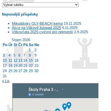
Rubriky
Nejnovější příspěvky
Mikulášsky OLY-BEACH kemp
19.11.2025
Akce na Vítkově listopad 2025
4.11.2025
Vítkovčata 2025-cvičení pro nejmenší
2.9.2025
Srpen 2026
Po
Út
St
Čt
Pá
So
Ne
1
2
3
4
5
6
7
8
9
10
11
12
13
14
15
16
17
18
19
20
21
22
23
24
25
26
27
28
29
30
31
« Lis