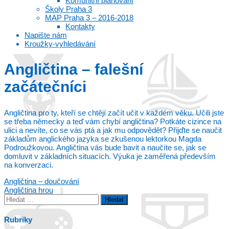
Komunitní plánování
Školy Praha 3
MAP Praha 3 – 2016-2018
Kontakty
Napište nám
Kroužky-vyhledávání
Angličtina – falešní
začátečníci
Angličtina pro ty, kteří se chtějí začít učit v každém věku. Učili jste
se třeba německy a teď vám chybí angličtina? Potkáte cizince na
ulici a nevíte, co se vás ptá a jak mu odpovědět? Přijďte se naučit
základům anglického jazyka se zkušenou lektorkou Magda
Podroužkovou. Angličtina vás bude bavit a naučíte se, jak se
domluvit v základních situacích. Výuka je zaměřená především
na konverzaci.
Navigace
Angličtina – doučování
Angličtina hrou
pro
Vyhledávání
příspěvek
Rubriky