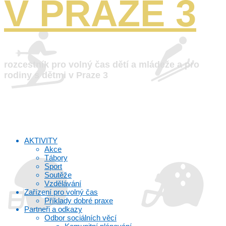
V PRAZE 3
rozcestník pro volný čas dětí a mládeže a pro
rodiny s dětmi v Praze 3
AKTIVITY
Akce
Tábory
Sport
Soutěže
Vzdělávání
Zařízení pro volný čas
Příklady dobré praxe
Partneři a odkazy
Odbor sociálních věcí