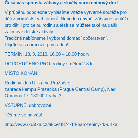
Čeká vás spousta zábavy a skvělý narozeninový dort.
V průběhu odpoledne vyhlásíme vítěze výtvarné soutěže pro
děti z příměstských táborů. Nebudou chybět zábavné soutěže
pro děti i pro celou rodinu a těšit se můžete také na další
zajímavé dětské aktivity.
Tradičně nabídneme i výborné domácí občerstvení.
Přijďte si s námi užít prima den!
TERMÍN: 18. 9. 2019, 16.00 – 18.00 hodin
DOPORUČENO PRO: rodiny s dětmi 2-8 let
MÍSTO KONÁNÍ:
Rodinný klub Ulitka na Pražačce,
zahrada kempu Pražačka (Prague Central Camp), Nad
Ohradou 17, 130 00 Praha 3
VSTUPNÉ: dobrovolné
Těšíme se na vás!
http://www.rkulitka.cz/akce/4874-14-narozeniny-rk-ulitka
—–