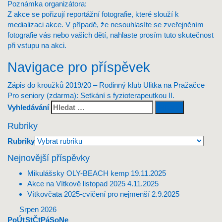
Poznámka organizátora:
Z akce se pořizují reportážní fotografie, které slouží k
medializaci akce. V případě, že nesouhlasíte se zveřejněním
fotografie vás nebo vašich dětí, nahlaste prosím tuto skutečnost
při vstupu na akci.
Navigace pro příspěvek
Zápis do kroužků 2019/20 – Rodinný klub Ulitka na Pražačce
Pro seniory (zdarma): Setkání s fyzioterapeutkou II.
Vyhledávání
Rubriky
Rubriky
Nejnovější příspěvky
Mikulášsky OLY-BEACH kemp
19.11.2025
Akce na Vítkově listopad 2025
4.11.2025
Vítkovčata 2025-cvičení pro nejmenší
2.9.2025
Srpen 2026
Po
Út
St
Čt
Pá
So
Ne