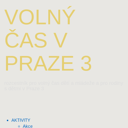
VOLNÝ
ČAS V
PRAZE 3
rozcestník pro volný čas dětí a mládeže a pro rodiny
s dětmi v Praze 3
AKTIVITY
Akce